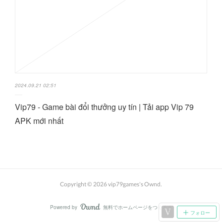
2024.09.21 02:51
Vip79 - Game bài đổi thưởng uy tín | Tải app Vip 79
APK mới nhất
Copyright ©
2026
vip79games's Ownd
.
Powered by
無料でホームページをつくろう
AmebaOwnd
フォロー